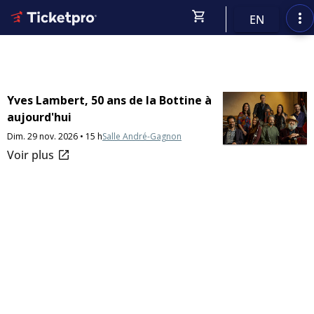
shopping_cart
more_vert
EN
Yves Lambert, 50 ans de la Bottine à
aujourd'hui
Dim. 29 nov. 2026 • 15 h
Salle André-Gagnon
open_in_new
Voir plus