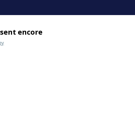
ssent encore
ey