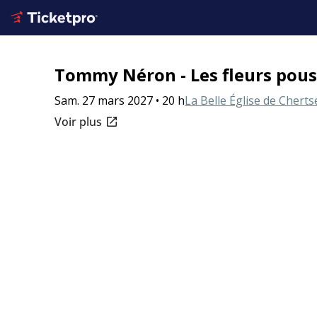
Tommy Néron - Les fleurs pou
Sam. 27 mars 2027 • 20 h
La Belle Église de Cherts
open_in_new
Voir plus