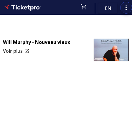
shopping_cart
more_vert
EN
Will Murphy - Nouveau vieux
open_in_new
Voir plus