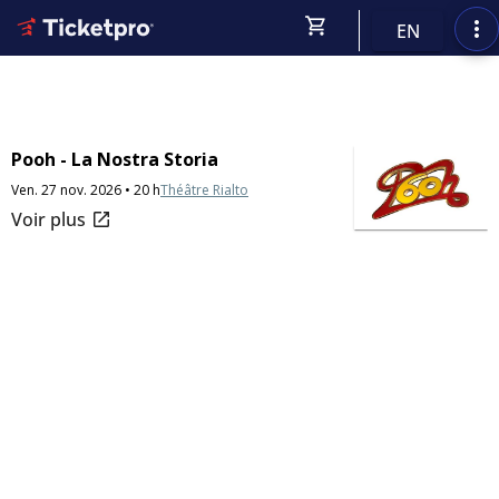
shopping_cart
more_vert
EN
Pooh - La Nostra Storia
Ven. 27 nov. 2026 • 20 h
Théâtre Rialto
open_in_new
Voir plus